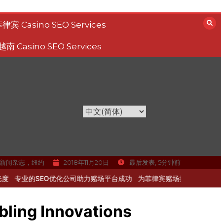
为菲律宾赌场提供的
SEO优化服务提高流
量
律宾 Casino SEO Services
1分钟
越南 Casino SEO Services
菲律宾赌场SEO公司
如何帮助提高品牌曝
光度
1分钟
提升菲律宾赌场SEO
新闻杂志，纽约
2018年11月20日
最后发表, 5分钟前
排名的优化服务
业的SEO优化公司助力赌场平台成功
为菲律宾赌场提供的SEO优化服务
1分钟
ling Innovations