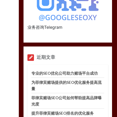
业务咨询Telegram
近期文章
专业的SEO优化公司助力赌场平台成功
为菲律宾赌场提供的SEO优化服务提高流
量
菲律宾赌场SEO公司如何帮助提高品牌曝
光度
提升菲律宾赌场SEO排名的优化服务