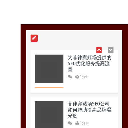
专业的SEO优化公司
助力赌场平台成功
1分钟
为菲律宾赌场提供的
SEO优化服务提高流
量
1分钟
菲律宾赌场SEO公司
如何帮助提高品牌曝
光度
1分钟