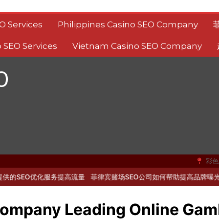
O Services
Philippines Casino SEO Company
菲
 SEO Services
Vietnam Casino SEO Company
O
彩色
EO优化服务提高流量
菲律宾赌场SEO公司如何帮助提高品牌曝光度
专
ompany Leading Online Gamb