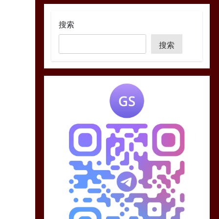
搜索
搜索