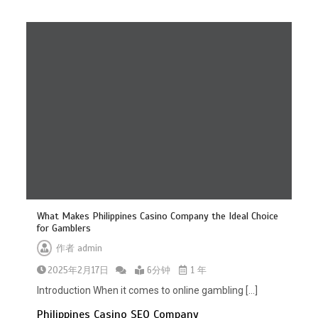
为菲律宾赌场提供的SEO优化服务提
高流量
1分钟
菲律宾赌场SEO公司如何帮助提高品
What Makes Philippines Casino Company the Ideal Choice
牌曝光度
for Gamblers
1分钟
作者
admin
2025年2月17日
6分钟
1 年
Introduction When it comes to online gambling […]
Philippines Casino SEO Company