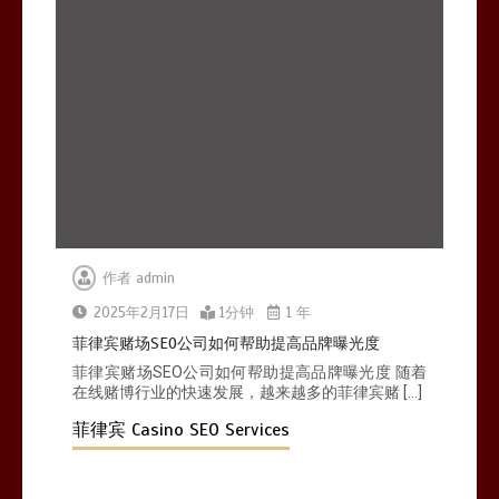
作者
admin
2025年2月17日
1分钟
1 年
菲律宾赌场SEO公司如何帮助提高品牌曝光度
菲律宾赌场SEO公司如何帮助提高品牌曝光度 随着
在线赌博行业的快速发展，越来越多的菲律宾赌 […]
菲律宾 Casino SEO Services