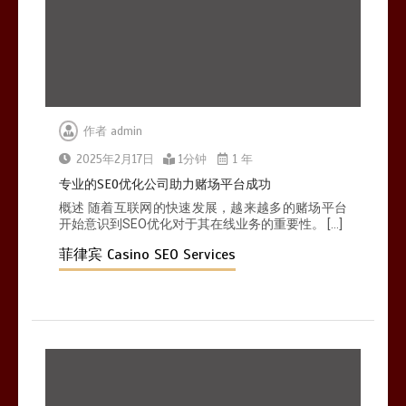
1分钟
作者
admin
为菲律宾赌场提供的SEO优化服务提
高流量
2025年2月17日
1分钟
1 年
1分钟
专业的SEO优化公司助力赌场平台成功
概述 随着互联网的快速发展，越来越多的赌场平台
开始意识到SEO优化对于其在线业务的重要性。 […]
菲律宾 Casino SEO Services
菲律宾赌场SEO公司如何帮助提高品
牌曝光度
1分钟