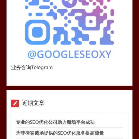
业务咨询Telegram
近期文章
专业的SEO优化公司助力赌场平台成功
为菲律宾赌场提供的SEO优化服务提高流量