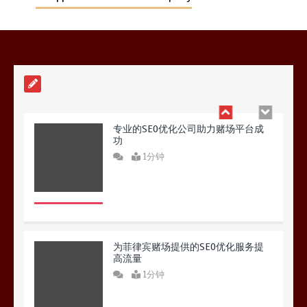
提升菲律宾赌场SEO排名的优化服务
1分钟
专业的SEO优化公司助力赌场平台成
功
1分钟
为菲律宾赌场提供的SEO优化服务提
高流量
1分钟