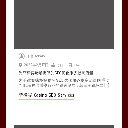
作者
admin
2025年2月17日
1分钟
1 年
为菲律宾赌场提供的SEO优化服务提高流量
为菲律宾赌场提供的SEO优化服务提高流量的重要
性 随着在线博彩行业的迅速发展，菲律宾赌场网 […]
菲律宾 Casino SEO Services