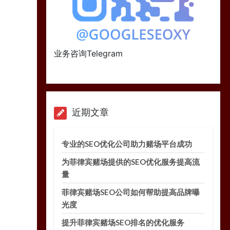
业务咨询Telegram
近期文章
专业的SEO优化公司助力赌场平台成功
为菲律宾赌场提供的SEO优化服务提高流
量
菲律宾赌场SEO公司如何帮助提高品牌曝
光度
提升菲律宾赌场SEO排名的优化服务