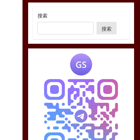
搜索
搜索