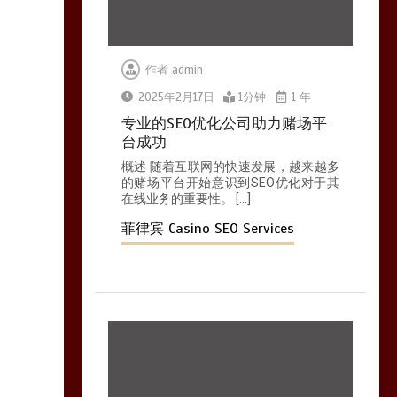
1分钟
作者
admin
2025年2月17日
1分钟
1 年
菲律宾赌场SEO公司
如何帮助提高品牌曝
专业的SEO优化公司助力赌场平
光度
台成功
1分钟
概述 随着互联网的快速发展，越来越多
的赌场平台开始意识到SEO优化对于其
在线业务的重要性。 […]
菲律宾 Casino SEO Services