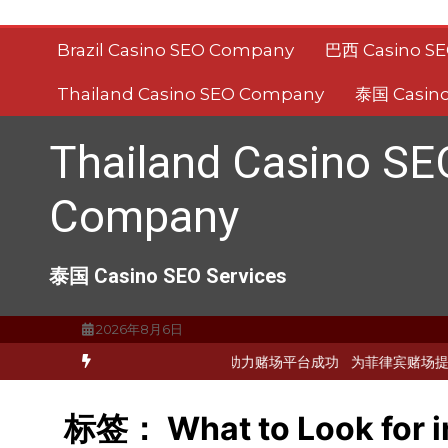
跳
至
Brazil Casino SEO Company
巴西 Casino SE
内
容
Thailand Casino SEO Company
泰国 Casino
Thailand Casino SE
Company
泰国 Casino SEO Services
2026年8月6日
牌曝光度
专业的SEO优化公司助力赌场平台成功
为菲律宾赌场提供的S
标签：
What to Look for 