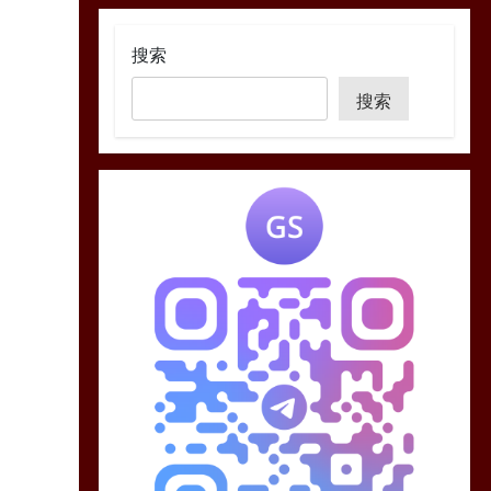
搜索
搜索