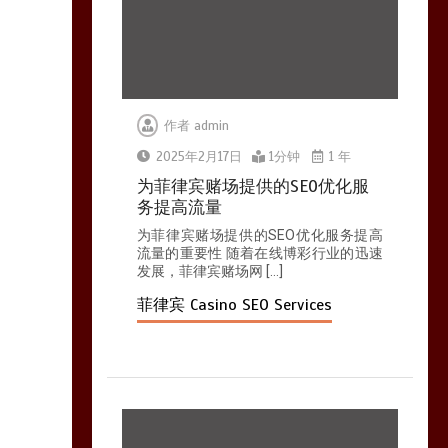
作者
admin
2025年2月17日
1分钟
1 年
为菲律宾赌场提供的SEO优化服
务提高流量
为菲律宾赌场提供的SEO优化服务提高
流量的重要性 随着在线博彩行业的迅速
发展，菲律宾赌场网 […]
菲律宾 Casino SEO Services