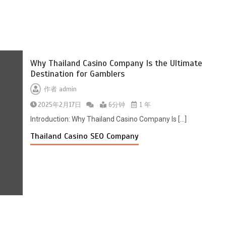
Why Thailand Casino Company Is the Ultimate
Destination for Gamblers
作者
admin
2025年2月17日
6分钟
1 年
Introduction: Why Thailand Casino Company Is […]
Thailand Casino SEO Company