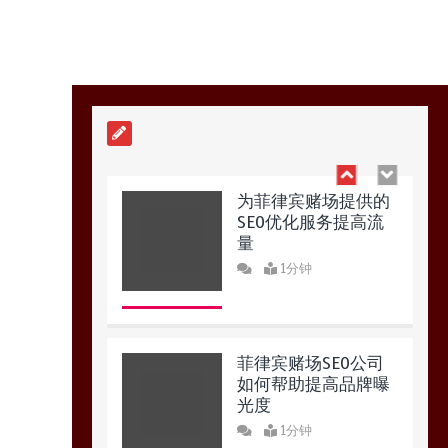
专业的SEO优化公司
助力赌场平台成功
1分钟
为菲律宾赌场提供的
SEO优化服务提高流
量
1分钟
菲律宾赌场SEO公司
如何帮助提高品牌曝
光度
1分钟