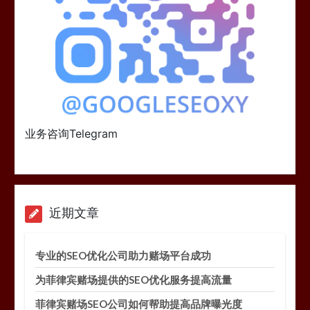
业务咨询Telegram
近期文章
专业的SEO优化公司助力赌场平台成功
为菲律宾赌场提供的SEO优化服务提高流量
菲律宾赌场SEO公司如何帮助提高品牌曝光度