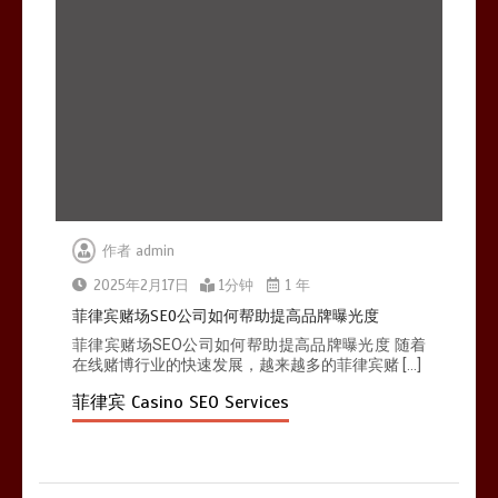
作者
admin
2025年2月17日
1分钟
1 年
菲律宾赌场SEO公司如何帮助提高品牌曝光度
菲律宾赌场SEO公司如何帮助提高品牌曝光度 随着
在线赌博行业的快速发展，越来越多的菲律宾赌 […]
菲律宾 Casino SEO Services