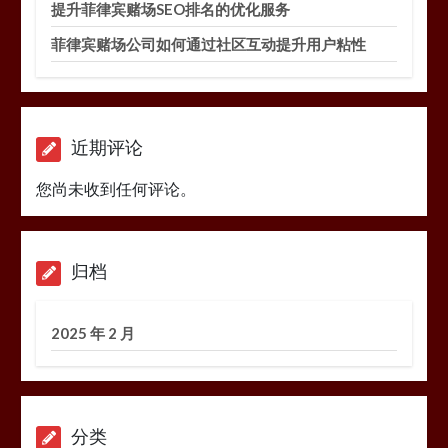
提升菲律宾赌场SEO排名的优化服务
菲律宾赌场公司如何通过社区互动提升用户粘性
近期评论
您尚未收到任何评论。
归档
2025 年 2 月
分类