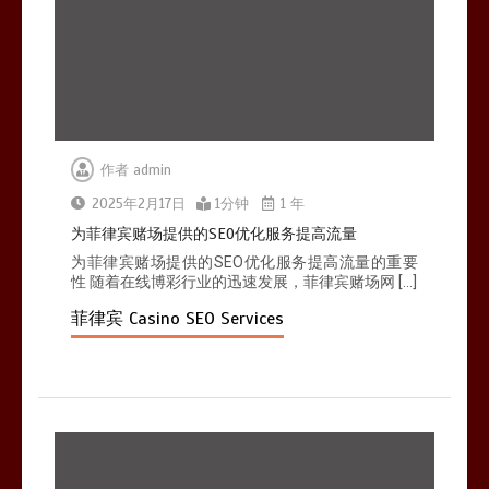
作者
admin
2025年2月17日
1分钟
1 年
为菲律宾赌场提供的SEO优化服务提高流量
为菲律宾赌场提供的SEO优化服务提高流量的重要
性 随着在线博彩行业的迅速发展，菲律宾赌场网 […]
菲律宾 Casino SEO Services