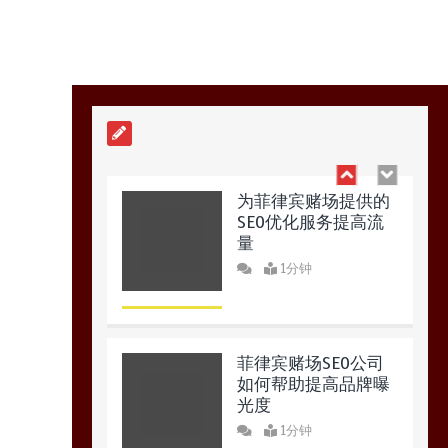
专业的SEO优化公司
助力赌场平台成功
1分钟
为菲律宾赌场提供的
SEO优化服务提高流
量
1分钟
菲律宾赌场SEO公司
如何帮助提高品牌曝
光度
1分钟