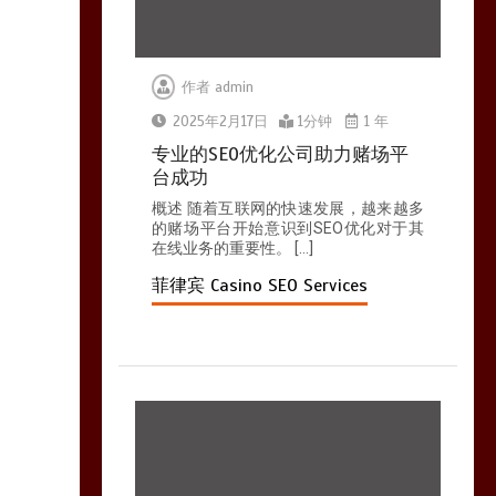
1分钟
作者
admin
2025年2月17日
1分钟
1 年
菲律宾赌场SEO公司
如何帮助提高品牌曝
专业的SEO优化公司助力赌场平
光度
台成功
1分钟
概述 随着互联网的快速发展，越来越多
的赌场平台开始意识到SEO优化对于其
在线业务的重要性。 […]
菲律宾 Casino SEO Services