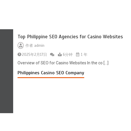
Top Philippine SEO Agencies for Casino Websites
作者
admin
2025年2月17日
6分钟
1 年
Overview of SEO for Casino Websites In the co […]
Philippines Casino SEO Company