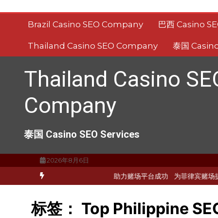
跳
至
Brazil Casino SEO Company
巴西 Casino SE
内
容
Thailand Casino SEO Company
泰国 Casino
Thailand Casino SE
Company
泰国 Casino SEO Services
2026年8月6日
牌曝光度
专业的SEO优化公司助力赌场平台成功
为菲律宾赌场提供的S
标签：
Top Philippine SE