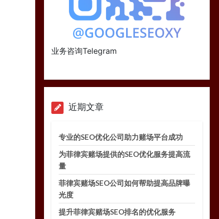
业务咨询Telegram
近期文章
专业的SEO优化公司助力赌场平台成功
为菲律宾赌场提供的SEO优化服务提高流
量
菲律宾赌场SEO公司如何帮助提高品牌曝
光度
提升菲律宾赌场SEO排名的优化服务