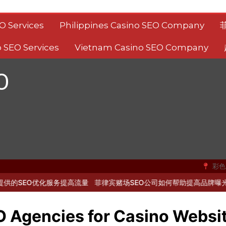
O Services
Philippines Casino SEO Company
菲
 SEO Services
Vietnam Casino SEO Company
O
彩色
EO优化服务提高流量
菲律宾赌场SEO公司如何帮助提高品牌曝光度
专
O Agencies for Casino Websi