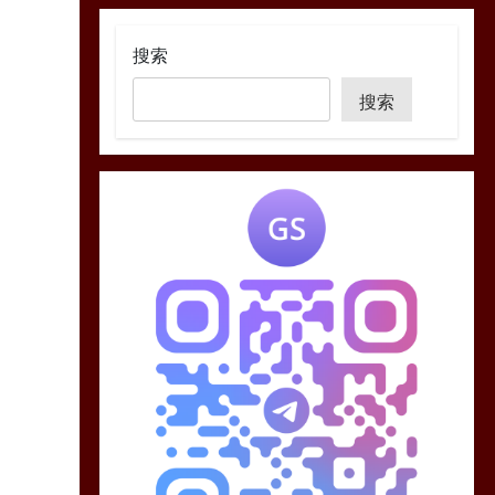
搜索
搜索