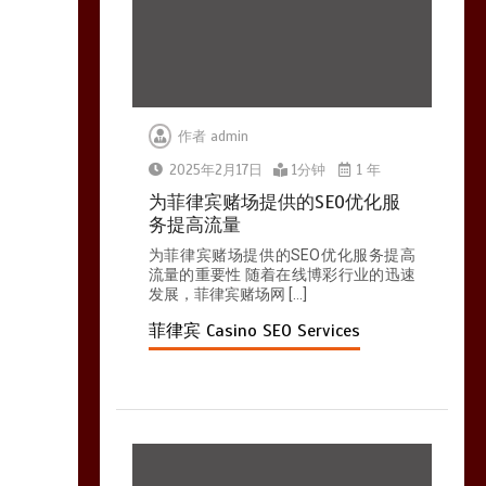
作者
admin
2025年2月17日
1分钟
1 年
为菲律宾赌场提供的SEO优化服
务提高流量
为菲律宾赌场提供的SEO优化服务提高
流量的重要性 随着在线博彩行业的迅速
发展，菲律宾赌场网 […]
菲律宾 Casino SEO Services