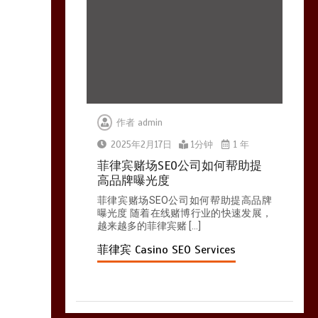
作者
admin
2025年2月17日
1分钟
1 年
菲律宾赌场SEO公司如何帮助提
高品牌曝光度
菲律宾赌场SEO公司如何帮助提高品牌
曝光度 随着在线赌博行业的快速发展，
越来越多的菲律宾赌 […]
菲律宾 Casino SEO Services