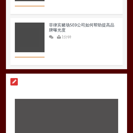
菲律宾赌场SEO公司如何帮助提高品
牌曝光度
1分钟
提升菲律宾赌场SEO排名的优化服务
1分钟
专业的SEO优化公司助力赌场平台成
功