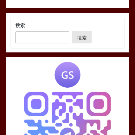
搜索
搜索