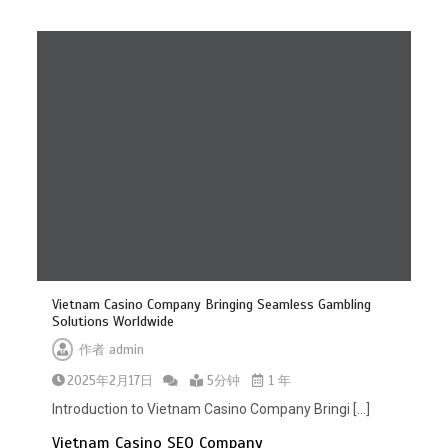
为菲律宾赌场提供的SEO优化服务提
高流量
1分钟
菲律宾赌场SEO公司如何帮助提高品
Vietnam Casino Company Bringing Seamless Gambling
牌曝光度
Solutions Worldwide
1分钟
作者
admin
2025年2月17日
5分钟
1 年
Introduction to Vietnam Casino Company Bringi […]
Vietnam Casino SEO Company